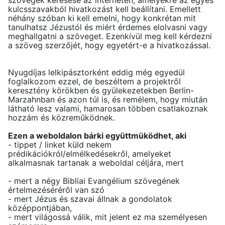
kulcsszavakból hivatkozást kell beállítani. Emellett
néhány szóban ki kell emelni, hogy konkrétan mit
tanulhatsz Jézustól és miért érdemes elolvasni vagy
meghallgatni a szöveget. Ezenkívül meg kell kérdezni
a szöveg szerzőjét, hogy egyetért-e a hivatkozással.
Nyugdíjas lelkipásztorként eddig még egyedül
foglalkozom ezzel, de beszéltem a projektről
keresztény körökben és gyülekezetekben Berlin-
Marzahnban és azon túl is, és remélem, hogy miután
látható lesz valami, hamarosan többen csatlakoznak
hozzám és közreműködnek.
Ezen a weboldalon bárki együttmüködhet, aki
- tippet / linket küld nekem
prédikációkról/elmélkedésekről, amelyeket
alkalmasnak tartanak a weboldal céljára, mert
- mert a négy Bibliai Evangélium szövegének
értelmezéséréről van szó
- mert Jézus és szavai állnak a gondolatok
középpontjában,
- mert világossá válik, mit jelent ez ma személyesen