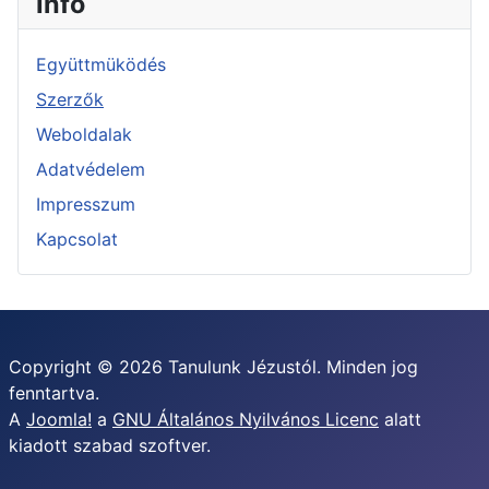
Info
Együttmüködés
Szerzők
Weboldalak
Adatvédelem
Impresszum
Kapcsolat
Copyright © 2026 Tanulunk Jézustól. Minden jog
fenntartva.
A
Joomla!
a
GNU Általános Nyilvános Licenc
alatt
kiadott szabad szoftver.