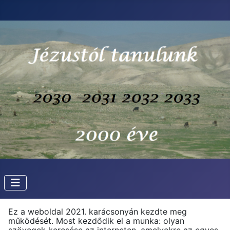
Ez a weboldal 2021. karácsonyán kezdte meg
működését. Most kezdődik el a munka: olyan
szövegek keresése az interneten, amelyekre az egyes