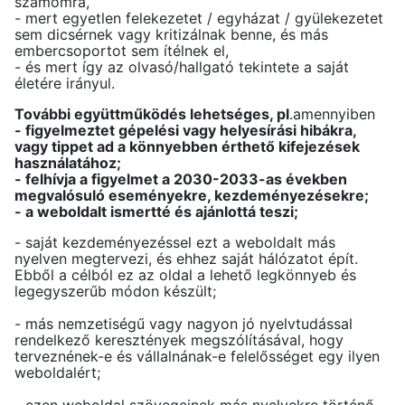
számomra,
- mert egyetlen felekezetet / egyházat / gyülekezetet
sem dicsérnek vagy kritizálnak benne, és más
embercsoportot sem ítélnek el,
- és mert így az olvasó/hallgató tekintete a saját
életére irányul.
További együttműködés lehetséges, pl
.amennyiben
- figyelmeztet gépelési vagy helyesírási hibákra,
vagy tippet ad a könnyebben érthető kifejezések
használatához;
- felhívja a figyelmet a 2030-2033-as években
megvalósuló eseményekre, kezdeményezésekre;
- a weboldalt ismertté és ajánlottá teszi;
- saját kezdeményezéssel ezt a weboldalt más
nyelven megtervezi, és ehhez saját hálózatot épít.
Ebből a célból ez az oldal a lehető legkönnyeb és
legegyszerűb módon készült;
- más nemzetiségű vagy nagyon jó nyelvtudással
rendelkező keresztények megszólításával, hogy
terveznének-e és vállalnának-e felelősséget egy ilyen
weboldalért;
- ezen weboldal szövegeinek más nyelvekre történő