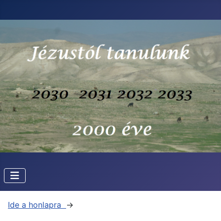
Ide a honlapra
→