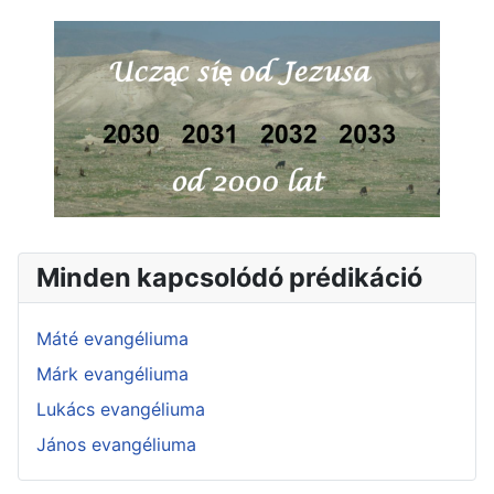
Minden kapcsolódó prédikáció
Máté evangéliuma
Márk evangéliuma
Lukács evangéliuma
János evangéliuma