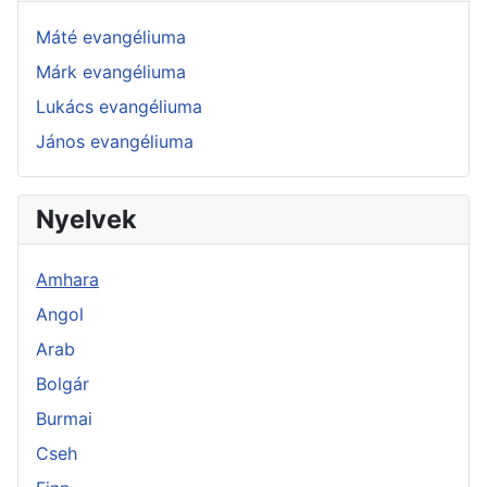
Máté evangéliuma
Márk evangéliuma
Lukács evangéliuma
János evangéliuma
Nyelvek
Amhara
Angol
Arab
Bolgár
Burmai
Cseh