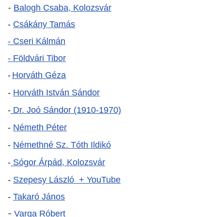
-
Balogh Csaba, Kolozsvár
-
Csákány Tamás
- Cseri Kálmán
- Földvári Tibor
-
Horváth Géza
-
Horváth István Sándor
-
Dr. Joó Sándor (1910-1970)
-
Németh Péter
-
Némethné Sz. Tóth Ildikó
-
Sógor Árpád, Kolozsvár
-
Szepesy László
+ YouTube
-
Takaró János
-
Varga Róbert