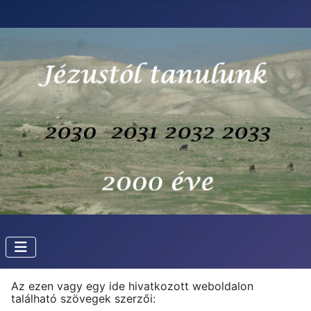
Az ezen vagy egy ide hivatkozott weboldalon
található szövegek szerzői: