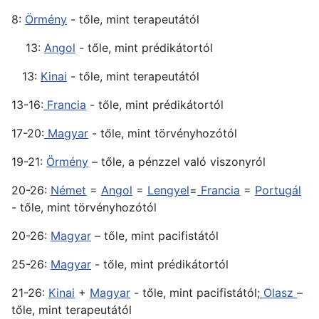
8:
Örmény
- tőle, mint terapeutától
13:
Angol
- tőle, mint prédikátortól
13:
Kinai
- tőle, mint terapeutától
13-16:
Francia
- tőle, mint prédikátortól
17-20:
Magyar
- tőle, mint törvényhozótól
19-21:
Örmény
– tőle, a pénzzel való viszonyról
20-26:
Német
=
Angol
=
Lengyel
=
Francia
=
Portugál
- tőle, mint törvényhozótól
20-26:
Magyar
– tőle, mint pacifistától
25-26:
Magyar
- tőle, mint prédikátortól
21-26:
Kinai
+
Magyar
- tőle, mint pacifistától;
Olasz
–
tőle, mint terapeutától