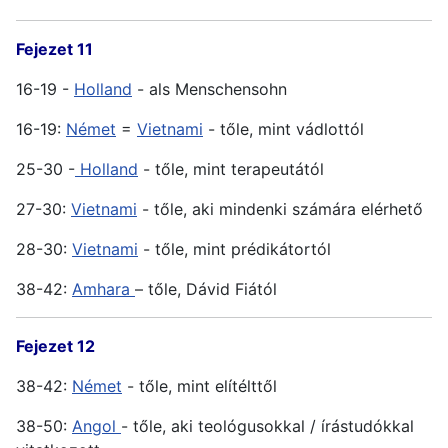
Fejezet 11
16-19 -
Holland
- als Menschensohn
16-19:
Német
=
Vietnami
- tőle, mint vádlottól
25-30 -
Holland
- tőle, mint terapeutától
27-30:
Vietnami
- tőle, aki mindenki számára elérhető
28-30:
Vietnami
- tőle, mint prédikátortól
38-42:
Amhara
– tőle, Dávid Fiától
Fejezet 12
38-42:
Német
- tőle, mint elítélttől
38-50:
Angol
- tőle, aki teológusokkal / írástudókkal