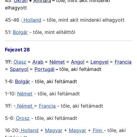
45:
Ukrán
+
Amhara
–
tőle, mint akit mindenki
elhagyott
45-46 :
Holland
– tőle, mint akit mindenki elhagyott
51:
Bolgár
- tőle, mint elítélttől
Fejezet 28
1ff:
Olasz
=
Arab
=
Német
=
Angol
=
Lengyel
=
Francia
=
Spanyol
=
Portugál
–
tőle, aki feltámadt
1-6:
Bolgár
- tőle, aki feltámadt
1-10:
Német
- tőle, aki feltámadt
1ff: -
Német
=
Francia
- tőle, aki feltámadt
5-6:
Orosz
- tőle, aki feltámadt
16-20:
Holland
+
Magyar
+
Magyar
+
Finn
- tőle, aki