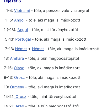
Fejezet 6
1-4:
Vietnami
- tőle, a pénzzel való viszonyról
1- 5:
Angol
- tőle, aki maga is imádkozott
1 (-18):
Angol
- tőle, mint törvényhozótól
5-13:
Portugál
- tőle, aki maga is imádkozott
7-13:
Német
+
Német
- tőle, aki maga is imádkozott
13:
Amhara
– tőle, a bűn megbocsátójától
7-15:
Olasz
– tőle, aki maga is imádkozott
9-13:
Orosz
- tőle, aki maga is imádkozott
10:
Örmény
– tőle, aki maga is imádkozott
14-21:
Orosz
- tőle, mint törvényhozótól
14-21:
Arab
– tőle, a bűn megbocsátójától