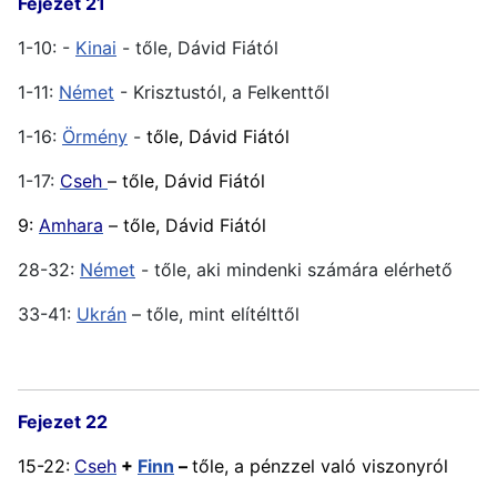
Fejezet 21
1-10: -
Kinai
- tőle, Dávid Fiától
1-11:
Német
- Krisztustól, a Felkenttől
1-16:
Örmény
-
tőle, Dávid Fiától
1-17:
Cseh
– tőle, Dávid Fiától
9:
Amhara
– tőle, Dávid Fiától
28-32:
Német
- tőle, aki mindenki számára elérhető
33-41:
Ukrán
– tőle, mint elítélttől
Fejezet 22
15-22:
Cseh
+
Finn
–
tőle, a pénzzel való viszonyról