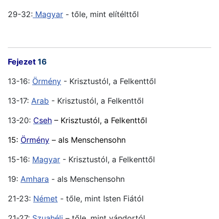
29-32:
Magyar
- tőle, mint elítélttől
Fejezet
16
13-16:
Örmény
- Krisztustól, a Felkenttől
13-17:
Arab
- Krisztustól, a Felkenttől
13-20:
Cseh
– Krisztustól, a Felkenttől
15:
Örmény
– als Menschensohn
15-16:
Magyar
- Krisztustól, a Felkenttől
19:
Amhara
- als Menschensohn
21-23:
Német
- tőle, mint Isten Fiától
21-27:
Szuahéli
– tőle, mint vándortól