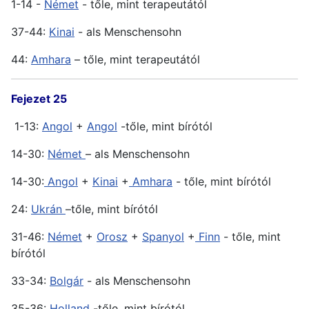
1-14 -
Német
- tőle, mint terapeutától
37-44:
Kinai
- als Menschensohn
44:
Amhara
– tőle, mint terapeutától
Fejezet 25
1-13:
Angol
+
Angol
-tőle, mint bírótól
14-30:
Német
– als Menschensohn
14-30:
Angol
+
Kinai
+
Amhara
- tőle, mint bírótól
24:
Ukrán
–tőle, mint bírótól
31-46:
Német
+
Orosz
+
Spanyol
+
Finn
- tőle, mint
bírótól
33-34:
Bolgár
- als Menschensohn
35-36:
Holland
-tőle, mint bírótól