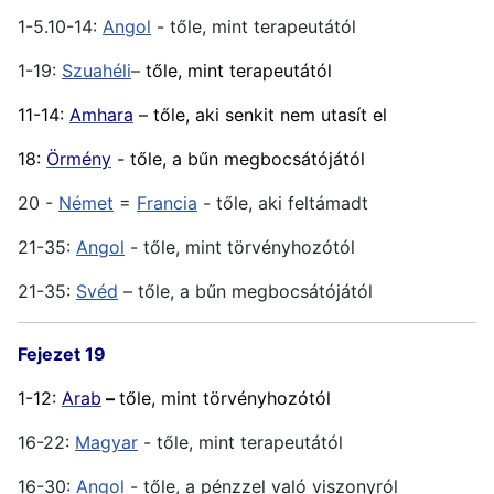
1-5.10-14:
Angol
- tőle, mint terapeutától
1-19:
Szuahéli
–
tőle, mint terapeutától
11-14:
Amhara
– tőle, aki senkit nem utasít el
18:
Örmény
- tőle, a bűn megbocsátójától
20 -
Német
=
Francia
- tőle, aki feltámadt
21-35:
Angol
- tőle, mint törvényhozótól
21-35:
Svéd
– tőle, a bűn megbocsátójától
Fejezet 19
1-12:
Arab
–
tőle, mint törvényhozótól
16-22:
Magyar
- tőle, mint terapeutától
16-30:
Angol
- tőle, a pénzzel való viszonyról