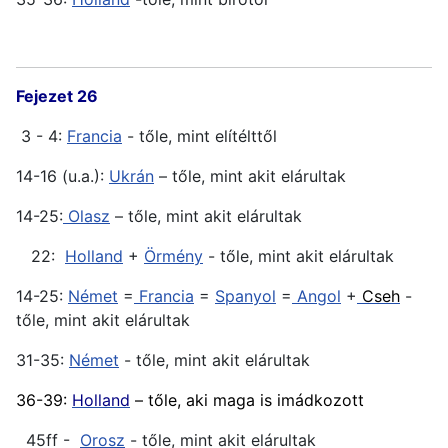
Fejezet 26
3 - 4:
Francia
- tőle, mint elítélttől
14-16 (u.a.):
Ukrán
– tőle, mint akit elárultak
14-25:
Olasz
– tőle, mint akit elárultak
22:
Holland
+
Örmény
- tőle, mint akit elárultak
14-25:
Német
=
Francia
=
Spanyol
=
Angol
+
Cseh
-
tőle, mint akit elárultak
31-35:
Német
- tőle, mint akit elárultak
36-39:
Holland
– tőle, aki maga is imádkozott
45ff -
Orosz
- tőle, mint akit elárultak