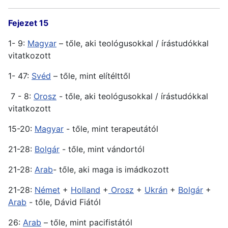
Fejezet 15
1- 9:
Magyar
– tőle, aki teológusokkal / írástudókkal
vitatkozott
1- 47:
Svéd
– tőle, mint elítélttől
7 - 8:
Orosz
- tőle, aki teológusokkal / írástudókkal
vitatkozott
15-20:
Magyar
- tőle, mint terapeutától
21-28:
Bolgár
- tőle, mint vándortól
21-28:
Arab
- tőle, aki maga is imádkozott
21-28:
Német
+
Holland
+
Orosz
+
Ukrán
+
Bolgár
+
Arab
- tőle, Dávid Fiától
26:
Arab
– tőle, mint pacifistától