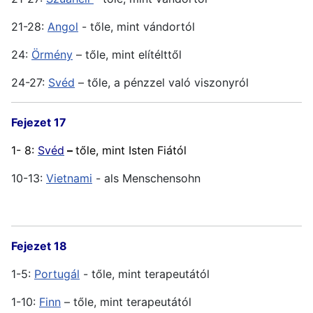
21-28:
Angol
- tőle, mint vándortól
24:
Örmény
– tőle, mint elítélttől
24-27:
Svéd
– tőle, a pénzzel való viszonyról
Fejezet 17
1- 8:
Svéd
–
tőle, mint Isten Fiától
10-13:
Vietnami
- als Menschensohn
Fejezet 18
1-5:
Portugál
- tőle, mint terapeutától
1-10:
Finn
– tőle, mint terapeutától