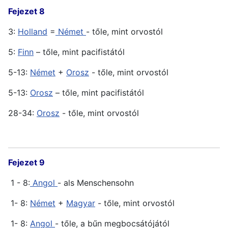
Fejezet 8
3:
Holland
=
Német
- tőle, mint orvostól
5:
Finn
– tőle, mint pacifistától
5-13:
Német
+
Orosz
- tőle, mint orvostól
5-13:
Orosz
– tőle, mint pacifistától
28-34:
Orosz
- tőle, mint orvostól
Fejezet 9
1 - 8:
Angol
- als Menschensohn
1- 8:
Német
+
Magyar
- tőle, mint orvostól
1- 8:
Angol
- tőle, a bűn megbocsátójától