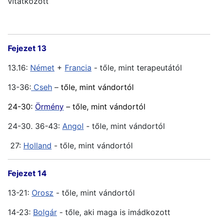
vitatkozott
Fejezet 13
13.16:
Német
+
Francia
- tőle, mint terapeutától
13-36:
Cseh
–
tőle, mint vándortól
24-30:
Örmény
– tőle, mint vándortól
24-30. 36-43:
Angol
- tőle, mint vándortól
27:
Holland
- tőle, mint vándortól
Fejezet 14
13-21:
Orosz
- tőle, mint vándortól
14-23:
Bolgár
- tőle, aki maga is imádkozott