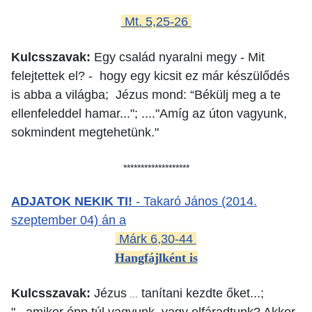
Mt. 5,25-26
Kulcsszavak
:
Egy család nyaralni megy - Mit
felejtettek el? - hogy egy kicsit ez már készülődés
is abba a világba; Jézus mond: “Békülj meg a te
ellenfeleddel hamar..."; ...."Amíg az úton vagyunk,
sokmindent megtehetünk."
*******************
ADJATOK NEKIK TI!
- Takaró János (2014.
szeptember 04) án a
Márk 6,30-44
Hangfájlként is
Kulcsszavak
:
Jézus
tanítani kezdte őket...;
...
"...amikor épp túl vagyunk vagy elfáradtunk? Akkor