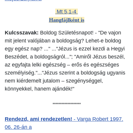
Mt 5,1-4
Hangfájlként is
Kulcsszavak
:
Boldog Születésnapot! - "De vajon
mit jelent valójában a boldogság? Lehet-e boldog
egy egész nap? ..." ..."Jézus is ezzel kezdi a Hegyi
Beszédet, a boldogságról..."; "Amiről Jézus beszél,
az egyfajta lelki egészség – erős és egészséges
személyiség."..."Jézus szerint a boldogság ugyanis
nem kiérdemelt jutalom – szegénységgel,
könnyekkel, hanem ajándék!"
*******************
Rendezd, ami rendezetlen!
- Varga Robert
1997.
06. 26-án a