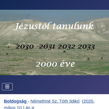
Boldogság
-
Némethné Sz. Tóth Ildikó
(
2020.
május 10.) án a