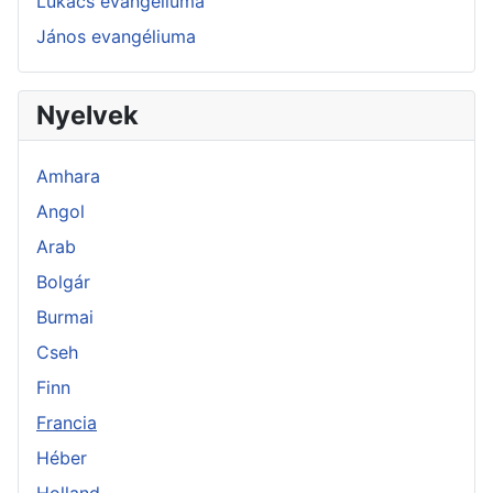
Lukács evangéliuma
János evangéliuma
Nyelvek
Amhara
Angol
Arab
Bolgár
Burmai
Cseh
Finn
Francia
Héber
Holland